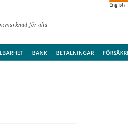
English
ansmarknad för alla
LBARHET
BANK
BETALNINGAR
FÖRSÄKR