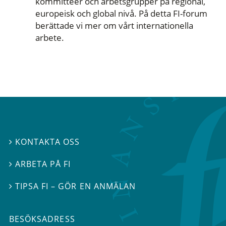
kommittéer och arbetsgrupper på regional,
europeisk och global nivå. På detta FI-forum
berättade vi mer om vårt internationella
arbete.
KONTAKTA OSS

ARBETA PÅ FI

TIPSA FI – GÖR EN ANMÄLAN

BESÖKSADRESS