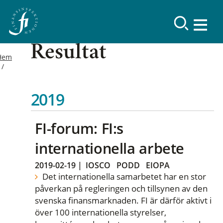
Resultat
Hem
2019
FI-forum: FI:s
internationella arbete
2019-02-19
|
IOSCO
PODD
EIOPA
Det internationella samarbetet har en stor
påverkan på regleringen och tillsynen av den
svenska finansmarknaden. FI är därför aktivt i
över 100 internationella styrelser,