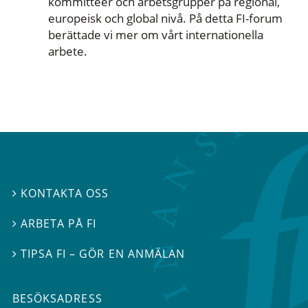
kommittéer och arbetsgrupper på regional,
europeisk och global nivå. På detta FI-forum
berättade vi mer om vårt internationella
arbete.
KONTAKTA OSS

ARBETA PÅ FI

TIPSA FI – GÖR EN ANMÄLAN

BESÖKSADRESS