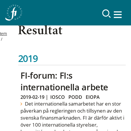
Resultat
Hem
2019
FI-forum: FI:s
internationella arbete
2019-02-19
|
IOSCO
PODD
EIOPA
Det internationella samarbetet har en stor
påverkan på regleringen och tillsynen av den
svenska finansmarknaden. FI är därför aktivt i
över 100 internationella styrelser,