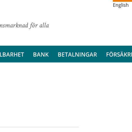
English
ansmarknad för alla
LBARHET
BANK
BETALNINGAR
FÖRSÄKR