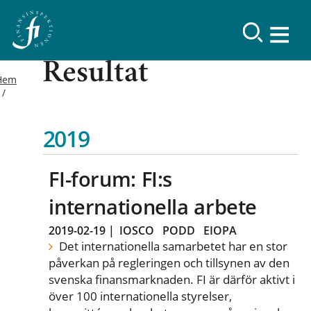
Resultat
Hem
2019
FI-forum: FI:s
internationella arbete
2019-02-19
|
IOSCO
PODD
EIOPA
Det internationella samarbetet har en stor
påverkan på regleringen och tillsynen av den
svenska finansmarknaden. FI är därför aktivt i
över 100 internationella styrelser,