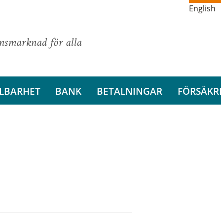
English
ansmarknad för alla
LBARHET
BANK
BETALNINGAR
FÖRSÄKR