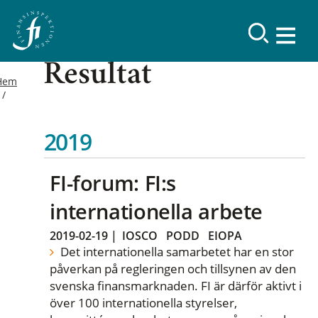
Resultat
Hem
2019
FI-forum: FI:s
internationella arbete
2019-02-19
|
IOSCO
PODD
EIOPA
Det internationella samarbetet har en stor
påverkan på regleringen och tillsynen av den
svenska finansmarknaden. FI är därför aktivt i
över 100 internationella styrelser,