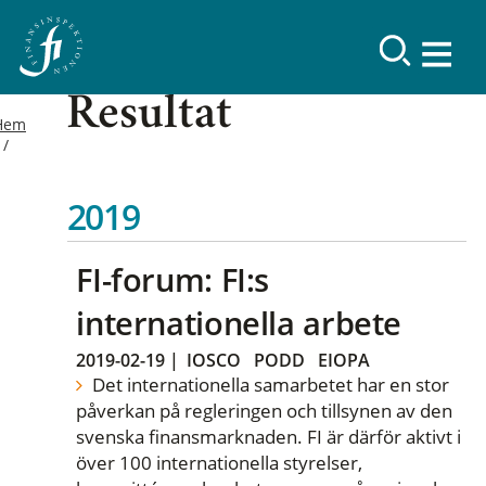
Resultat
Hem
2019
FI-forum: FI:s
internationella arbete
2019-02-19
|
IOSCO
PODD
EIOPA
Det internationella samarbetet har en stor
påverkan på regleringen och tillsynen av den
svenska finansmarknaden. FI är därför aktivt i
över 100 internationella styrelser,