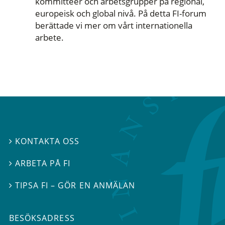
kommittéer och arbetsgrupper på regional,
europeisk och global nivå. På detta FI-forum
berättade vi mer om vårt internationella
arbete.
KONTAKTA OSS

ARBETA PÅ FI

TIPSA FI – GÖR EN ANMÄLAN

BESÖKSADRESS