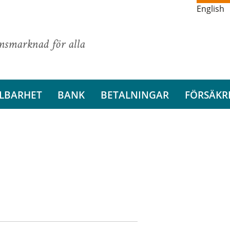
English
ansmarknad för alla
LBARHET
BANK
BETALNINGAR
FÖRSÄKR