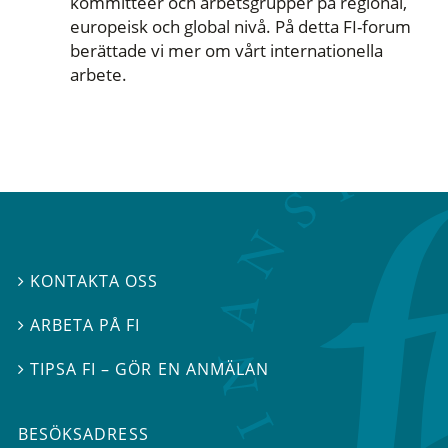
kommittéer och arbetsgrupper på regional,
europeisk och global nivå. På detta FI-forum
berättade vi mer om vårt internationella
arbete.
KONTAKTA OSS

ARBETA PÅ FI

TIPSA FI – GÖR EN ANMÄLAN

BESÖKSADRESS