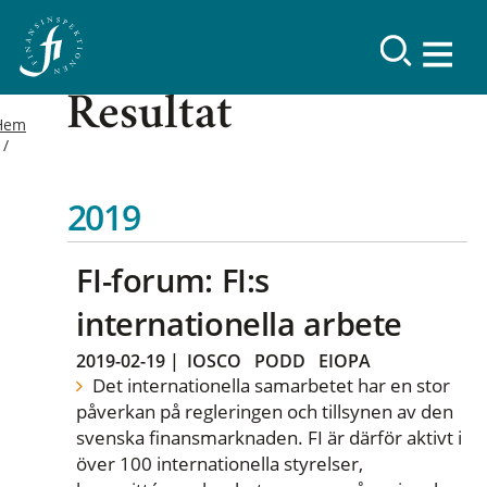
Resultat
Hem
2019
FI-forum: FI:s
internationella arbete
2019-02-19
|
IOSCO
PODD
EIOPA
Det internationella samarbetet har en stor
påverkan på regleringen och tillsynen av den
svenska finansmarknaden. FI är därför aktivt i
över 100 internationella styrelser,