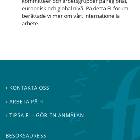
kommittéer och arbetsgrupper på regional,
europeisk och global nivå. På detta FI-forum
berättade vi mer om vårt internationella
arbete.
KONTAKTA OSS

ARBETA PÅ FI

TIPSA FI – GÖR EN ANMÄLAN

BESÖKSADRESS