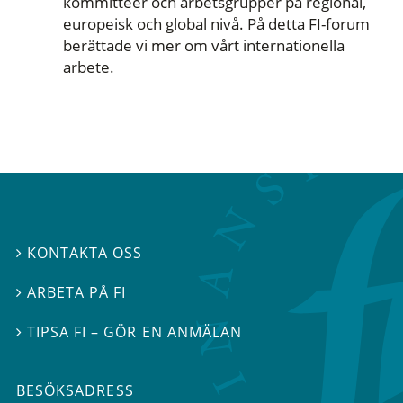
kommittéer och arbetsgrupper på regional,
europeisk och global nivå. På detta FI-forum
berättade vi mer om vårt internationella
arbete.
KONTAKTA OSS

ARBETA PÅ FI

TIPSA FI – GÖR EN ANMÄLAN

BESÖKSADRESS