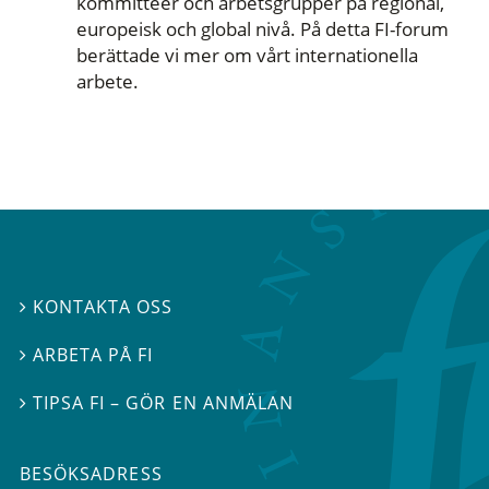
kommittéer och arbetsgrupper på regional,
europeisk och global nivå. På detta FI-forum
berättade vi mer om vårt internationella
arbete.
KONTAKTA OSS

ARBETA PÅ FI

TIPSA FI – GÖR EN ANMÄLAN

BESÖKSADRESS