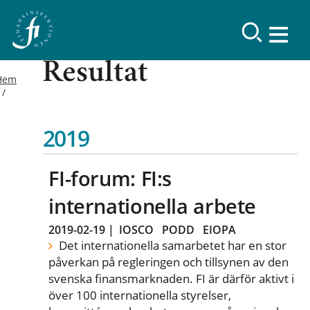
Resultat
Hem
2019
FI-forum: FI:s
internationella arbete
2019-02-19
|
IOSCO
PODD
EIOPA
Det internationella samarbetet har en stor
påverkan på regleringen och tillsynen av den
svenska finansmarknaden. FI är därför aktivt i
över 100 internationella styrelser,