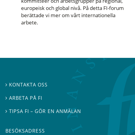
kommittéer och arbetsgrupper på regional,
europeisk och global nivå. På detta FI-forum
berättade vi mer om vårt internationella
arbete.
KONTAKTA OSS

ARBETA PÅ FI

TIPSA FI – GÖR EN ANMÄLAN

BESÖKSADRESS