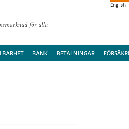
English
ansmarknad för alla
LBARHET
BANK
BETALNINGAR
FÖRSÄKR