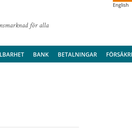
English
ansmarknad för alla
LBARHET
BANK
BETALNINGAR
FÖRSÄKR