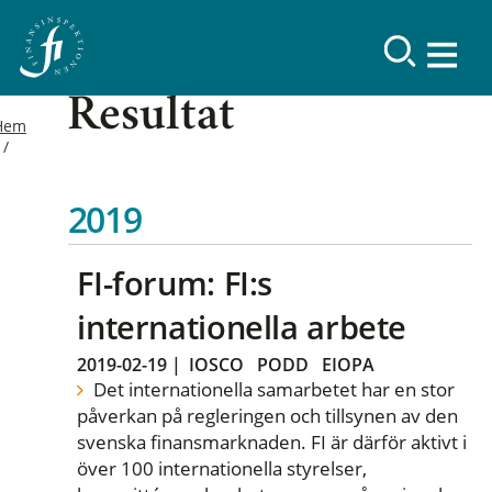
Resultat
Hem
2019
FI-forum: FI:s
internationella arbete
2019-02-19
|
IOSCO
PODD
EIOPA
Det internationella samarbetet har en stor
påverkan på regleringen och tillsynen av den
svenska finansmarknaden. FI är därför aktivt i
över 100 internationella styrelser,