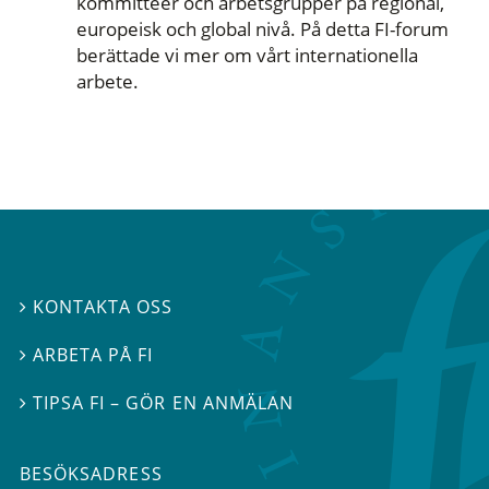
kommittéer och arbetsgrupper på regional,
europeisk och global nivå. På detta FI-forum
berättade vi mer om vårt internationella
arbete.
KONTAKTA OSS

ARBETA PÅ FI

TIPSA FI – GÖR EN ANMÄLAN

BESÖKSADRESS