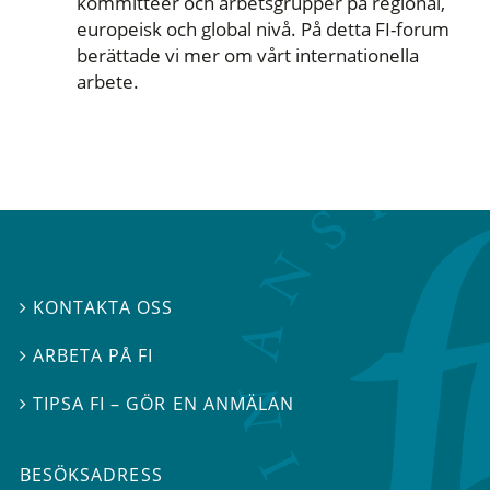
kommittéer och arbetsgrupper på regional,
europeisk och global nivå. På detta FI-forum
berättade vi mer om vårt internationella
arbete.
KONTAKTA OSS

ARBETA PÅ FI

TIPSA FI – GÖR EN ANMÄLAN

BESÖKSADRESS