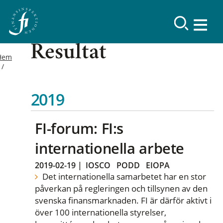
Resultat
Hem
2019
FI-forum: FI:s
internationella arbete
2019-02-19
|
IOSCO
PODD
EIOPA
Det internationella samarbetet har en stor
påverkan på regleringen och tillsynen av den
svenska finansmarknaden. FI är därför aktivt i
över 100 internationella styrelser,