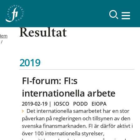
Resultat
Hem
2019
FI-forum: FI:s
internationella arbete
2019-02-19
|
IOSCO
PODD
EIOPA
Det internationella samarbetet har en stor
påverkan på regleringen och tillsynen av den
svenska finansmarknaden. FI är därför aktivt i
över 100 internationella styrelser,