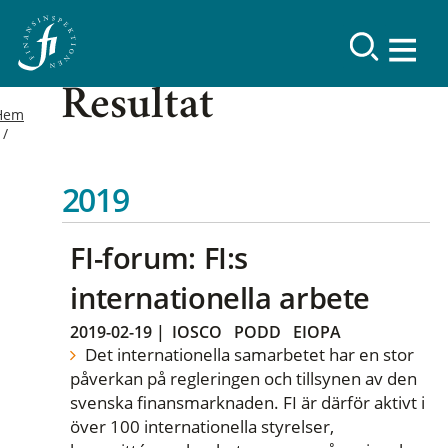
Resultat
Hem
2019
FI-forum: FI:s
internationella arbete
2019-02-19
|
IOSCO
PODD
EIOPA
Det internationella samarbetet har en stor
påverkan på regleringen och tillsynen av den
svenska finansmarknaden. FI är därför aktivt i
över 100 internationella styrelser,