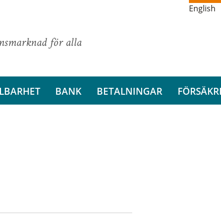
English
ansmarknad för alla
LBARHET
BANK
BETALNINGAR
FÖRSÄKR