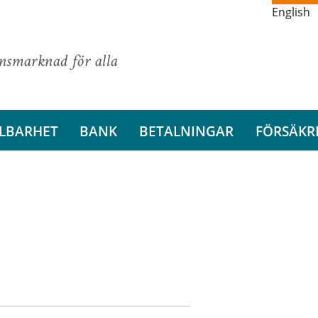
English
ansmarknad för alla
LBARHET
BANK
BETALNINGAR
FÖRSÄKR