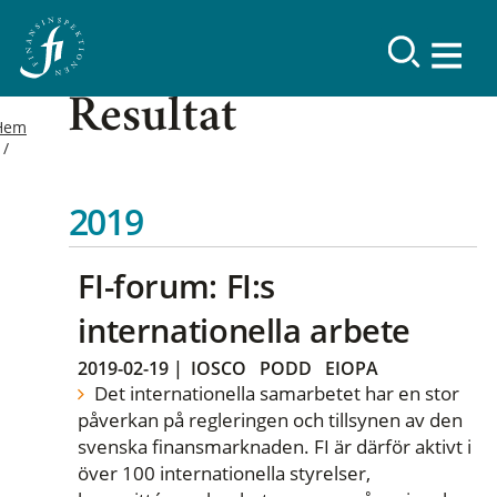
Resultat
Hem
2019
FI-forum: FI:s
internationella arbete
2019-02-19
|
IOSCO
PODD
EIOPA
Det internationella samarbetet har en stor
påverkan på regleringen och tillsynen av den
svenska finansmarknaden. FI är därför aktivt i
över 100 internationella styrelser,