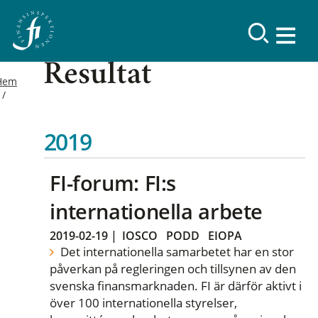
Resultat
Hem
2019
FI-forum: FI:s
internationella arbete
2019-02-19
|
IOSCO
PODD
EIOPA
Det internationella samarbetet har en stor
påverkan på regleringen och tillsynen av den
svenska finansmarknaden. FI är därför aktivt i
över 100 internationella styrelser,