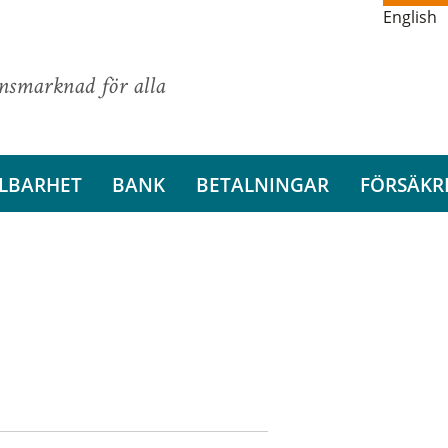
English
ansmarknad för alla
LBARHET
BANK
BETALNINGAR
FÖRSÄKR