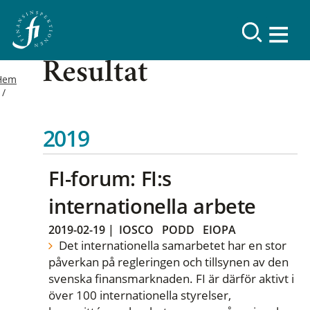
Resultat
Hem
2019
FI-forum: FI:s
internationella arbete
2019-02-19
|
IOSCO
PODD
EIOPA
Det internationella samarbetet har en stor
påverkan på regleringen och tillsynen av den
svenska finansmarknaden. FI är därför aktivt i
över 100 internationella styrelser,