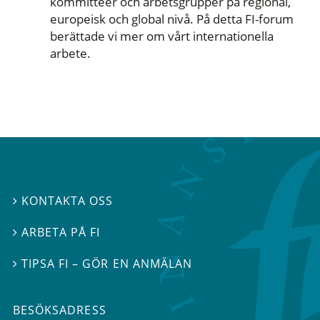
kommittéer och arbetsgrupper på regional,
europeisk och global nivå. På detta FI-forum
berättade vi mer om vårt internationella
arbete.
KONTAKTA OSS

ARBETA PÅ FI

TIPSA FI – GÖR EN ANMÄLAN

BESÖKSADRESS