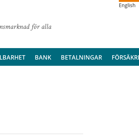
English
ansmarknad för alla
LBARHET
BANK
BETALNINGAR
FÖRSÄKR