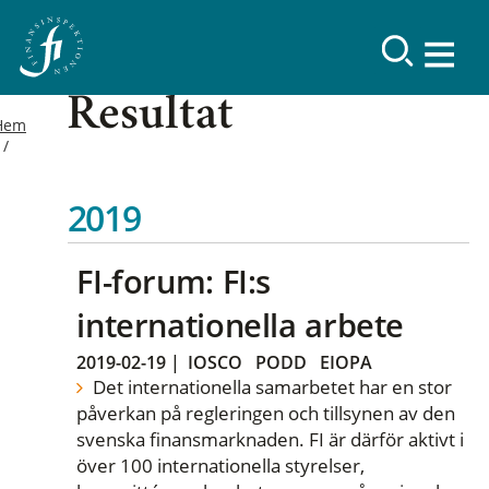
Resultat
Hem
2019
FI-forum: FI:s
internationella arbete
2019-02-19
|
IOSCO
PODD
EIOPA
Det internationella samarbetet har en stor
påverkan på regleringen och tillsynen av den
svenska finansmarknaden. FI är därför aktivt i
över 100 internationella styrelser,