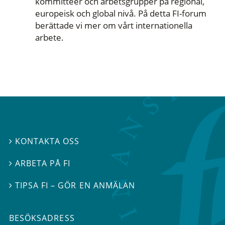
kommittéer och arbetsgrupper på regional,
europeisk och global nivå. På detta FI-forum
berättade vi mer om vårt internationella
arbete.
KONTAKTA OSS

ARBETA PÅ FI

TIPSA FI – GÖR EN ANMÄLAN

BESÖKSADRESS