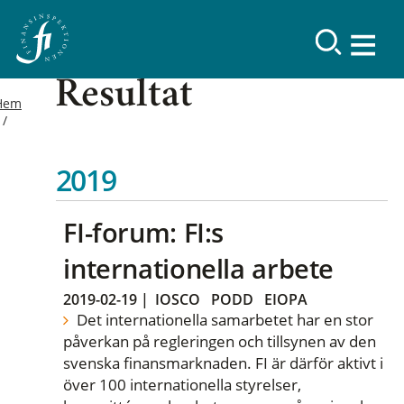
Resultat
Hem
2019
FI-forum: FI:s
internationella arbete
2019-02-19
|
IOSCO
PODD
EIOPA
Det internationella samarbetet har en stor
påverkan på regleringen och tillsynen av den
svenska finansmarknaden. FI är därför aktivt i
över 100 internationella styrelser,