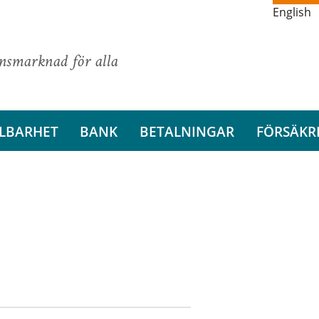
English
ansmarknad för alla
LBARHET
BANK
BETALNINGAR
FÖRSÄKR