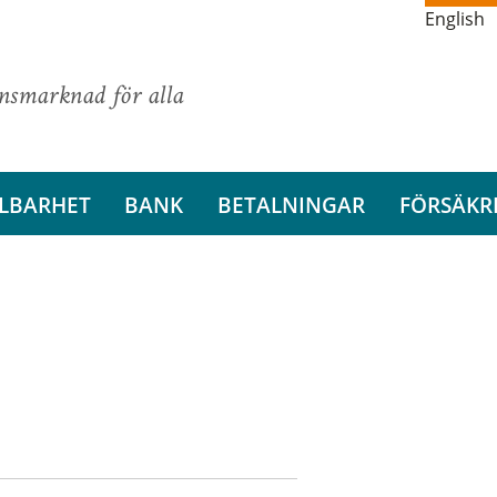
English
ansmarknad för alla
LBARHET
BANK
BETALNINGAR
FÖRSÄKR