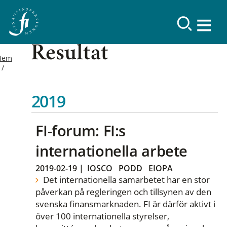
Resultat
Hem
2019
FI-forum: FI:s
internationella arbete
2019-02-19
|
IOSCO
PODD
EIOPA
Det internationella samarbetet har en stor
påverkan på regleringen och tillsynen av den
svenska finansmarknaden. FI är därför aktivt i
över 100 internationella styrelser,