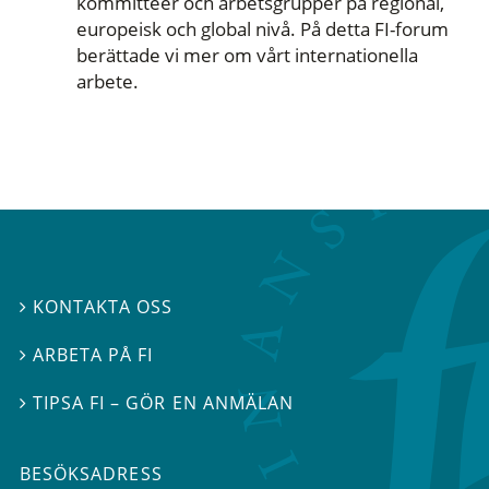
kommittéer och arbetsgrupper på regional,
europeisk och global nivå. På detta FI-forum
berättade vi mer om vårt internationella
arbete.
KONTAKTA OSS

ARBETA PÅ FI

TIPSA FI – GÖR EN ANMÄLAN

BESÖKSADRESS