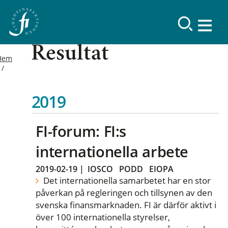
Resultat
Hem
2019
FI-forum: FI:s
internationella arbete
2019-02-19
|
IOSCO
PODD
EIOPA
Det internationella samarbetet har en stor
påverkan på regleringen och tillsynen av den
svenska finansmarknaden. FI är därför aktivt i
över 100 internationella styrelser,