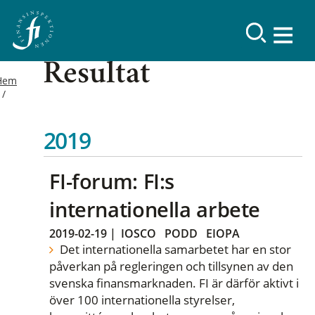
Resultat
Hem
2019
FI-forum: FI:s
internationella arbete
2019-02-19
|
IOSCO
PODD
EIOPA
Det internationella samarbetet har en stor
påverkan på regleringen och tillsynen av den
svenska finansmarknaden. FI är därför aktivt i
över 100 internationella styrelser,