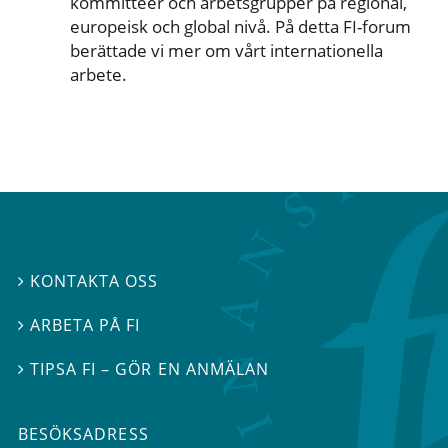
kommittéer och arbetsgrupper på regional,
europeisk och global nivå. På detta FI-forum
berättade vi mer om vårt internationella
arbete.
KONTAKTA OSS

ARBETA PÅ FI

TIPSA FI – GÖR EN ANMÄLAN

BESÖKSADRESS