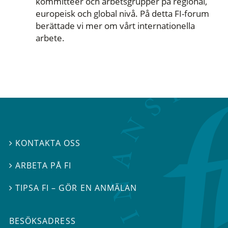
kommittéer och arbetsgrupper på regional,
europeisk och global nivå. På detta FI-forum
berättade vi mer om vårt internationella
arbete.
KONTAKTA OSS

ARBETA PÅ FI

TIPSA FI – GÖR EN ANMÄLAN

BESÖKSADRESS