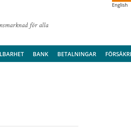
English
ansmarknad för alla
LBARHET
BANK
BETALNINGAR
FÖRSÄKR