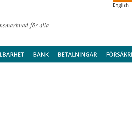
English
ansmarknad för alla
LBARHET
BANK
BETALNINGAR
FÖRSÄKR