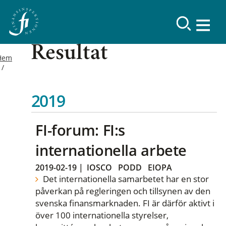
Resultat
Hem
2019
FI-forum: FI:s
internationella arbete
2019-02-19
|
IOSCO
PODD
EIOPA
Det internationella samarbetet har en stor
påverkan på regleringen och tillsynen av den
svenska finansmarknaden. FI är därför aktivt i
över 100 internationella styrelser,