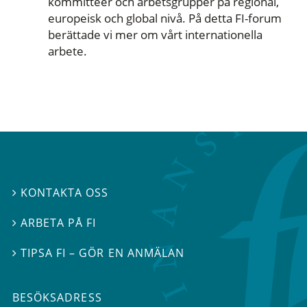
kommittéer och arbetsgrupper på regional,
europeisk och global nivå. På detta FI-forum
berättade vi mer om vårt internationella
arbete.
KONTAKTA OSS

ARBETA PÅ FI

TIPSA FI – GÖR EN ANMÄLAN

BESÖKSADRESS