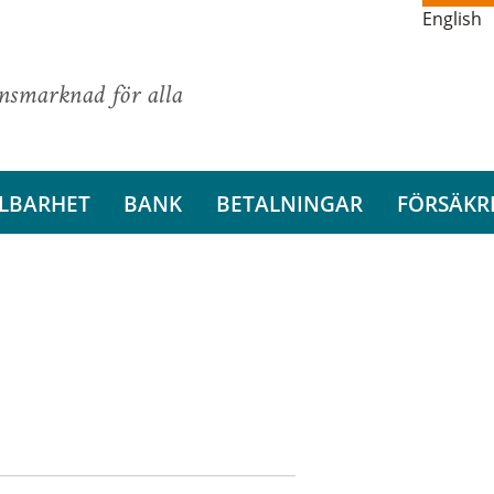
English
ansmarknad för alla
LBARHET
BANK
BETALNINGAR
FÖRSÄKR