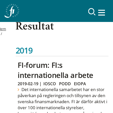
Resultat
Hem
2019
FI-forum: FI:s
internationella arbete
2019-02-19
|
IOSCO
PODD
EIOPA
Det internationella samarbetet har en stor
påverkan på regleringen och tillsynen av den
svenska finansmarknaden. FI är därför aktivt i
över 100 internationella styrelser,