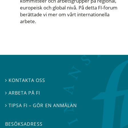
kommittéer och arbetsgrupper på regional,
europeisk och global nivå. På detta FI-forum
berättade vi mer om vårt internationella
arbete.
KONTAKTA OSS

ARBETA PÅ FI

TIPSA FI – GÖR EN ANMÄLAN

BESÖKSADRESS