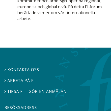
kommittéer och arbetsgrupper på regional,
europeisk och global nivå. På detta FI-forum
berättade vi mer om vårt internationella
arbete.
KONTAKTA OSS

ARBETA PÅ FI

TIPSA FI – GÖR EN ANMÄLAN

BESÖKSADRESS