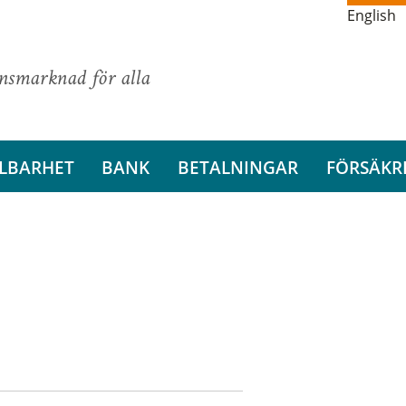
English
ansmarknad för alla
LBARHET
BANK
BETALNINGAR
FÖRSÄKR