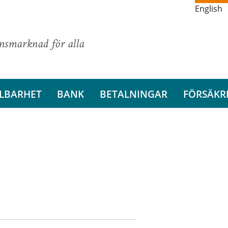
English
ansmarknad för alla
LBARHET
BANK
BETALNINGAR
FÖRSÄKR