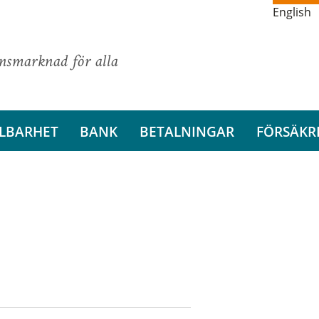
English
ansmarknad för alla
LBARHET
BANK
BETALNINGAR
FÖRSÄKR